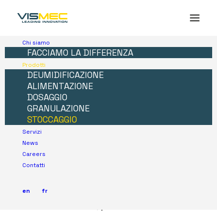
Chi siamo
FACCIAMO LA DIFFERENZA
Prodotti
DEUMIDIFICAZIONE
ALIMENTAZIONE
DOSAGGIO
GRANULAZIONE
STOCCAGGIO
Servizi
STOCCAGGIO
News
Careers
I contenitori di stoccaggio Vismec sono
Contatti
stati studiati per facilitare il carico del
materiale, manuale o automatico. Sono
en
fr
robusti e modulari, per essere utilizzati