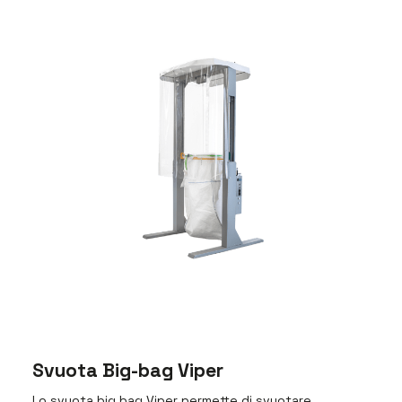
Svuota Big-bag Viper
Lo svuota big bag Viper permette di svuotare